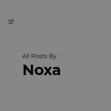
Skip
to
main
Menu
content
All Posts By
Noxa