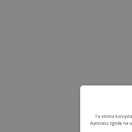
8 lipca 2024
Klimatyzatory przenośne
By
Noxa
baza wiedzy
Tradycyjny system klimatyzacji wymaga
naruszenia konstrukcji budynku,
co nie zawsze jest możliwe. Czy jedynym
sposobem na ochłodzenie jest wtedy
ustawienie wiatraka? Na całe szczęście
są lepsze…
8 lipca 2024
Ta strona korzysta
wyrażasz zgodę na uż
Rekuperacja, czyli skuteczny