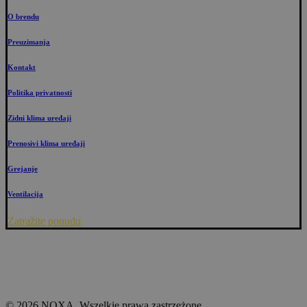
O brendu
Preuzimanja
Kontakt
Politika privatnosti
Zidni klima uređaji
Prenosivi klima uređaji
Grejanje
Ventilacija
Zatražite ponudu
© 2026 NOXA. Wszelkie prawa zastrzeżone