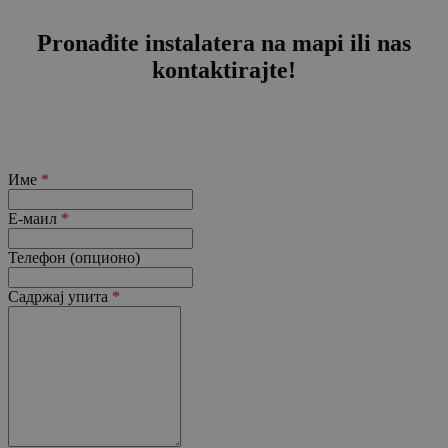
Pronađite instalatera na mapi ili nas
kontaktirajte!
Име
*
Е-маил
*
Телефон (опционо)
Садржај упита
*