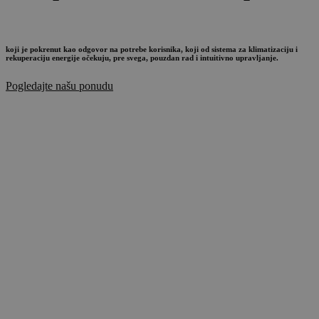
koji je pokrenut kao odgovor na potrebe korisnika, koji od sistema za klimatizaciju i
rekuperaciju energije očekuju, pre svega, pouzdan rad i intuitivno upravljanje.
Pogledajte našu ponudu