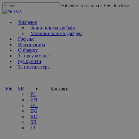
Skip
Hit enter to search or ESC to close
to
Close
main
Search
Menu
content
Хлађење
Зидни клима уређаји
Мобилни клима уређаји
Грејање
Вентилација
О бренду
За преузимање
где купити
За инсталатера
FB
SR
Контакт
PL
EN
HU
BG
RO
SR
LT