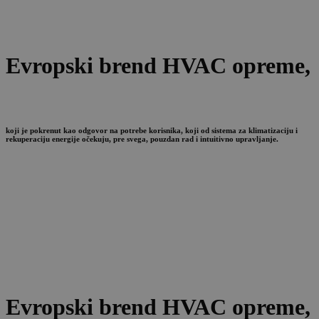
Evropski brend HVAC opreme,
koji je pokrenut kao odgovor na potrebe korisnika, koji od sistema za klimatizaciju i
rekuperaciju energije očekuju, pre svega, pouzdan rad i intuitivno upravljanje.
Evropski brend HVAC opreme,