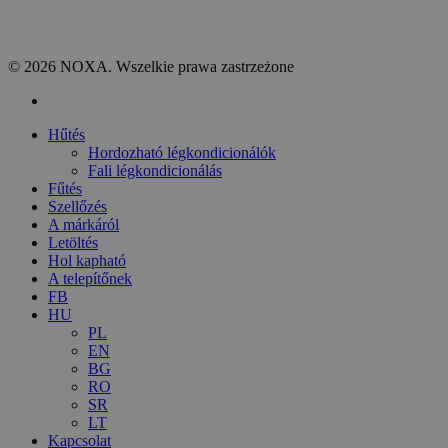
© 2026 NOXA. Wszelkie prawa zastrzeżone
facebook
Close
Hűtés
Menu
Hordozható légkondicionálók
Fali légkondicionálás
Fűtés
Szellőzés
A márkáról
Letöltés
Hol kapható
A telepítőnek
FB
HU
PL
EN
BG
RO
SR
LT
Kapcsolat