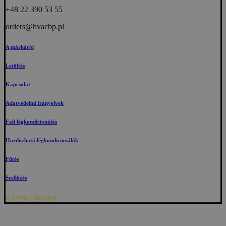
+48 22 390 53 55
orders@hvacbp.pl
A márkáról
Letöltés
Kapcsolat
Adatvédelmi irányelvek
Fali légkondicionálás
Hordozható légkondicionálók
Fűtés
Szellőzés
Kérjen ajánlatot