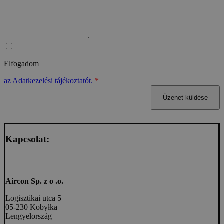
Elfogadom
az Adatkezelési tájékoztatót.
*
Kapcsolat:
Aircon Sp. z o .o.
Logisztikai utca 5
05-230 Kobyłka
Lengyelország