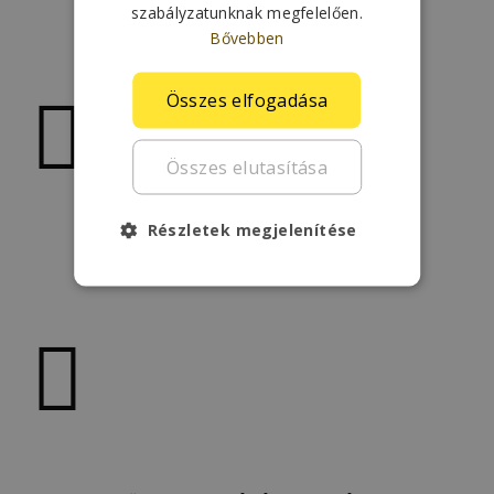
szabályzatunknak megfelelően.
Biztonságos
Bővebben
Összes elfogadása
Összes elutasítása
Részletek megjelenítése
Könnyen használható